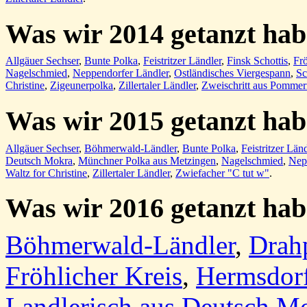
Was wir 2014 getanzt ha
Allgäuer Sechser
,
Bunte Polka
,
Feistritzer Ländler
,
Finsk Schottis
,
Frö
Nagelschmied
,
Neppendorfer Ländler
,
Ostländisches Viergespann
,
Sc
Christine
,
Zigeunerpolka
,
Zillertaler Ländler
,
Zweischritt aus Pommer
Was wir 2015 getanzt ha
Allgäuer Sechser
,
Böhmerwald-Ländler
,
Bunte Polka
,
Feistritzer Länd
Deutsch Mokra
,
Münchner Polka aus Metzingen
,
Nagelschmied
,
Nep
Waltz for Christine
,
Zillertaler Ländler
,
Zwiefacher "C tut w"
.
Was wir 2016 getanzt ha
Böhmerwald-Ländler
,
Drah
Fröhlicher Kreis
,
Hermsdorf
Landlerisch aus Deutsch M