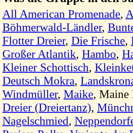
All American Promenade
,
A
Böhmerwald-Ländler
,
Bunt
Flotter Dreier
,
Die Frische
,
Großer Atlantik
,
Hambo
,
H
Kleiner Schottisch
,
Kleinke
Deutsch Mokra
,
Landskron
Windmüller
,
Maike
,
Maine 
Dreier (Dreiertanz)
,
Münchn
Nagelschmied
,
Neppendorfe