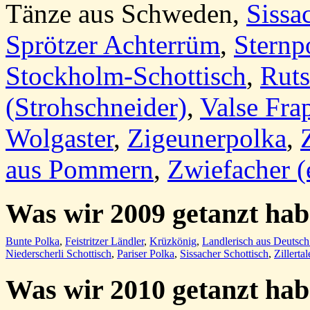
Tänze aus Schweden
,
Sissa
Sprötzer Achterrüm
,
Sternp
Stockholm-Schottisch
,
Ruts
(Strohschneider)
,
Valse Fra
Wolgaster
,
Zigeunerpolka
,
aus Pommern
,
Zwiefacher (
Was wir
2009 getanzt ha
Bunte Polka
,
Feistritzer Ländler
,
Krüzkönig
,
Landlerisch aus Deutsc
Niederscherli Schottisch
,
Pariser Polka
,
Sissacher Schottisch
,
Zillerta
Was wir
2010 getanzt ha