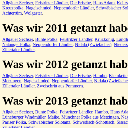
Allgäuer Sechser
,
Feistritzer Ländler
,
Die Frische
,
Hans Adam
,
Kehrs
Kreuzpolka
,
Nagelschmied
,
Neppendorfer Ländler
,
Schwäbischer Sol
Achterrüm
,
Wolgaster
.
Was wir
2011 getanzt ha
Allgäuer Sechser
,
Bunte Polka
,
Feistritzer Ländler
,
Krüzkönig
,
Landl
Natanger Polka
,
Neppendorfer Ländler
,
Nidala (Zwiefacher)
,
Nieders
Zillertaler Ländler
.
Was wir
2012 getanzt ha
Allgäuer Sechser
,
Feistritzer Ländler
,
Die Frische
,
Hambo
,
Kleinkette
Metzingen
,
Nagelschmied
,
Neppendorfer Ländler
,
Nidala (Zwiefache
Zillertaler Ländler
,
Zweischritt aus Pommern
.
Was wir 2013 getanzt ha
Allgäuer Sechser
,
Bunte Polka
,
Feistritzer Ländler
,
Hambo
,
Hans Ad
Lüneburger Windmüller
,
Maike
,
Münchner Polka aus Metzingen
,
Nag
Pariser Polka
,
Schwäbischer Solotanz
,
Schwedisch-Schottisch
,
Sissac
Zillertaler Ländler
.