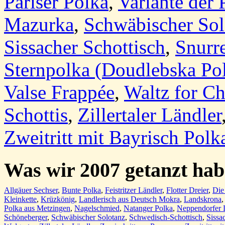
Pariser Polka
,
Variante der 
Mazurka
,
Schwäbischer Sol
Sissacher Schottisch
,
Snurr
Sternpolka (Doudlebska Po
Valse Frappée
,
Waltz for Ch
Schottis
,
Zillertaler Ländler
Zweitritt mit Bayrisch Polk
Was wir 2007 getanzt ha
Allgäuer Sechser
,
Bunte Polka
,
Feistritzer Ländler
,
Flotter Dreier
,
Die
Kleinkette
,
Krüzkönig
,
Landlerisch aus Deutsch Mokra
,
Landskrona
Polka aus Metzingen
,
Nagelschmied
,
Natanger Polka
,
Neppendorfer 
Schöneberger
,
Schwäbischer Solotanz
,
Schwedisch-Schottisch
,
Sissa