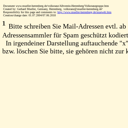
Document www.mueller-herrenberg.de/volkstanz/Albverein-Herrenberg/Volkstanzgruppe.htm
Created by: Gerhard Mueller, Germany, Herrenberg,
volkstanz
@
mueller-herrenberg.de¹
x
x
Responsibility for this page and comments to:
http://www.mueller-herrenberg.de/mueweb.htm
Creation/change date: 01.07.2004/07.06.2018
¹
Bitte schreiben Sie Mail-Adressen evtl. ab s
Adressensammler für Spam geschützt kodiert
In irgendeiner Darstellung auftauchende "x
bzw. löschen Sie bitte, sie gehören nicht zur