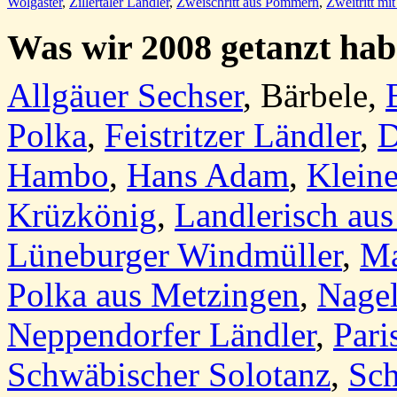
Wolgaster
,
Zillertaler Ländler
,
Zweischritt aus Pommern
,
Zweitritt mi
Was wir
2008 getanzt ha
Allgäuer Sechser
,
Bärbele
,
Polka
,
Feistritzer Ländler
,
D
Hambo
,
Hans Adam
,
Kleine
Krüzkönig
,
Landlerisch au
Lüneburger Windmüller
,
Ma
Polka aus Metzingen
,
Nage
Neppendorfer Ländler
,
Pari
Schwäbischer Solotanz
,
Sch