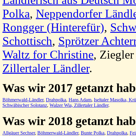
Polka
,
Neppendorfer Ländl
Rongger (Hinterefür)
,
Schw
Schottisch
,
Sprötzer Achte
Waltz for Christine
,
Ziegler
Zillertaler Ländler
.
Was wir 2017 getanzt ha
Böhmerwald-Ländler
,
Drahpolka
,
Hans Adam
,
Iseltaler Masolka,
Krü
Schwäbischer Solotanz
,
Walzer Wia,
Zillertaler Ländler
.
Was wir 2018 getanzt ha
Allgäuer Sechser
,
Böhmerwald-Ländler
,
Bunte Polka
,
Drahpolka
,
Fei