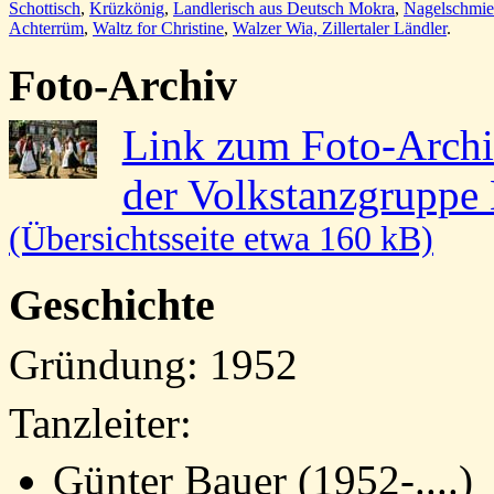
Schottisch
,
Krüzkönig
,
Landlerisch aus Deutsch Mokra
,
Nagelschmi
Achterrüm
,
Waltz for Christine
,
Walzer Wia,
Zillertaler Ländler
.
Foto-Archiv
Link zum Foto-Arch
der Volkstanzgruppe
(Übersichtsseite etwa 160 kB)
Geschichte
Gründung: 1952
Tanzleiter:
Günter Bauer (1952-....)