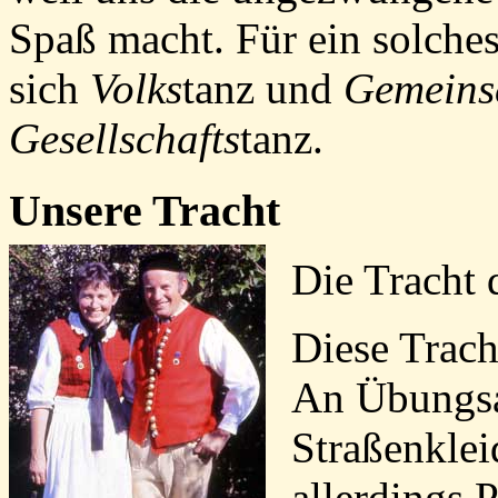
Spaß macht. Für ein solche
sich
Volks
tanz
und
Gemeins
Gesellschafts
tanz
.
Unsere Tracht
Die Tracht
Diese Tracht
An Übungsa
Straßenklei
allerdings P