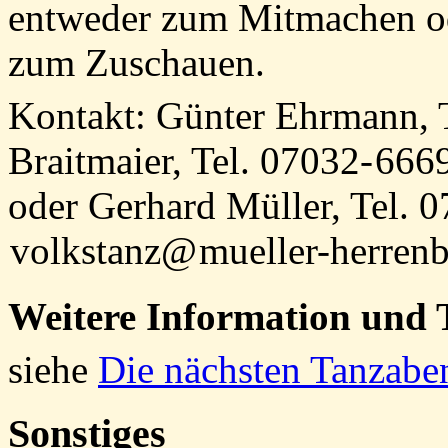
entweder zum Mitmachen ode
zum Zuschauen.
Kontakt: Günter Ehrmann, 
Braitmaier, Tel.
07032-
666
x
oder Gerhard Müller, Tel. 
volkstanz
@
mueller-herrenb
x
x
Weitere Information und 
siehe
Die nächsten Tanzabe
Sonstiges