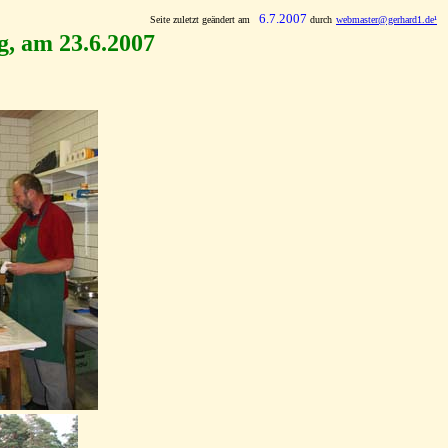
6.7.2007
Seite zuletzt geändert am
durch
webmaster
@
gerhard1.de¹
x
x
g, am 23.6.2007