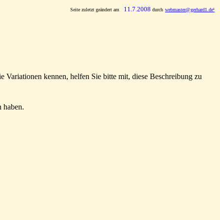
11.7.2008
Seite zuletzt geändert am
durch
webmaster
@
gerhard1.de¹
x
x
Variationen kennen, helfen Sie bitte mit, diese Beschreibung zu
n haben.