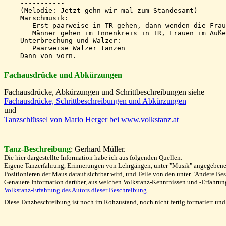
    -----------

    (Melodie: Jetzt gehn wir mal zum Standesamt)

    Marschmusik:

       Erst paarweise in TR gehen, dann wenden die Frau
       Männer gehen im Innenkreis in TR, Frauen im Auße
    Unterbrechung und Walzer:

       Paarweise Walzer tanzen

Fachausdrücke und Abkürzungen
Fachausdrücke, Abkürzungen und Schrittbeschreibungen siehe
Fachausdrücke, Schrittbeschreibungen und Abkürzungen
und
Tanzschlüssel von Mario Herger bei www.volkstanz.at
Tanz-Beschreibung
: Gerhard Müller.
Die hier dargestellte Information habe ich aus folgenden Quellen:
Eigene Tanzerfahrung
, Erinnerungen von Lehrgängen, unter "Musik" angegebene T
Positionieren der Maus darauf sichtbar wird, und Teile von den unter "Andere B
Genauere
Information darüber,
aus welchen Volkstanz-Kenntnissen und -Erfahrung
Volkstanz-Erfahrung des Autors dieser Beschreibung
.
Diese Tanzbeschreibung ist noch im Rohzustand, noch nicht fertig formatiert und 