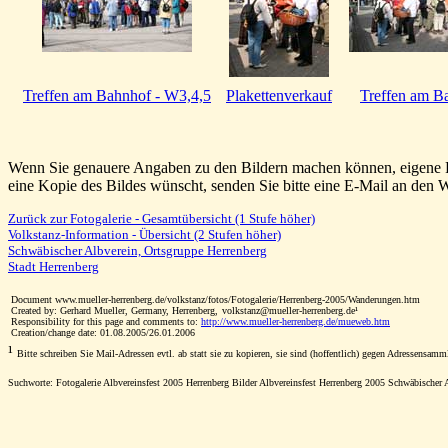
Treffen am Bahnhof - W3,4,5
Plakettenverkauf
Treffen am B
Wenn Sie genauere Angaben zu den Bildern machen können, eigene Fot
eine Kopie des Bildes wünscht, senden Sie bitte eine E-Mail an den W
Zurück zur Fotogalerie - Gesamtübersicht (1 Stufe höher)
Volkstanz-Information - Übersicht (2 Stufen höher)
Schwäbischer Albverein, Ortsgruppe Herrenberg
Stadt Herrenberg
Document www.mueller-herrenberg.de/volkstanz/fotos/Fotogalerie/Herrenberg-2005/Wanderungen.htm
Created by: Gerhard Mueller, Germany, Herrenberg,
volkstanz
@mueller-herrenberg.de¹
x
Responsibility for this page and comments to:
http://www.mueller-herrenberg.de/mueweb.htm
Creation/change date: 01.08.2005/26.01.2006
¹
Bitte schreiben Sie Mail-Adressen evtl. ab statt sie zu kopieren, sie sind (hoffentlich) gegen Adressensamm
Suchworte: Fotogalerie Albvereinsfest 2005 Herrenberg Bilder Albvereinsfest Herrenberg 2005 Schwäbisch