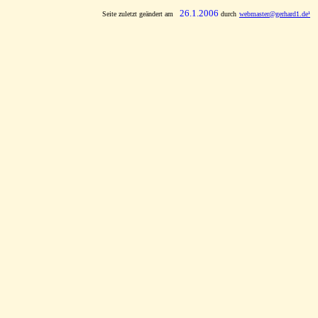
26.1.2006
Seite zuletzt geändert am
durch
webmaster
@gerhard1.de¹
x