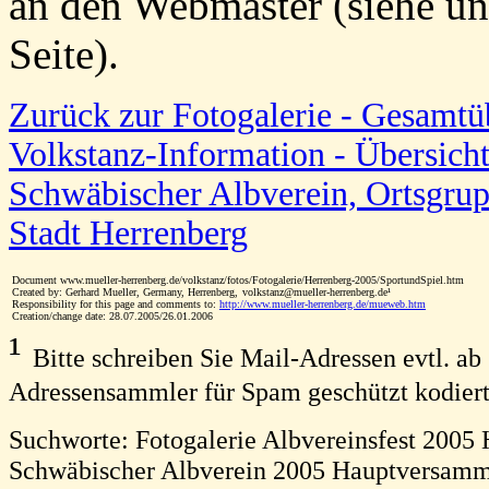
an den Webmaster (siehe un
Seite).
Zurück zur Fotogalerie - Gesamtüb
Volkstanz-Information - Übersicht
Schwäbischer Albverein, Ortsgru
Stadt Herrenberg
Document www.mueller-herrenberg.de/volkstanz/fotos/Fotogalerie/Herrenberg-2005/SportundSpiel.htm
Created by: Gerhard Mueller, Germany, Herrenberg,
volkstanz
@mueller-herrenberg.de¹
x
Responsibility for this page and comments to:
http://www.mueller-herrenberg.de/mueweb.htm
Creation/change date: 28.07.2005/26.01.2006
¹
Bitte schreiben Sie Mail-Adressen evtl. ab s
Adressensammler für Spam geschützt kodiert
Suchworte: Fotogalerie Albvereinsfest 2005 
Schwäbischer Albverein 2005 Hauptversamml